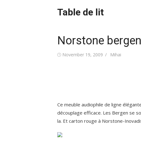
Skip
Table de lit
to
content
Norstone bergen
Posted
Author
November 19, 2009
Mihai
on
Ce meuble audiophile de ligne élégante
découplage efficace. Les Bergen se s
la. Et carton rouge à Norstone-Inovadi