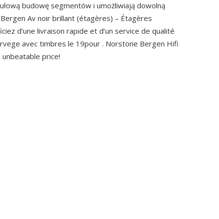
ułową budowę segmentów i umożliwiają dowolną
Bergen Av noir brillant (étagères) – Étagères
ciez d’une livraison rapide et d’un service de qualité
vege avec timbres le 19pour . Norstone Bergen Hifi
n unbeatable price!