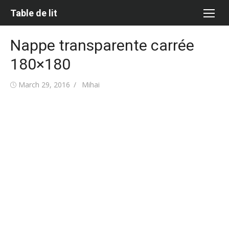
Skip
Table de lit
to
content
Nappe transparente carrée
180×180
Posted
Author
March 29, 2016
Mihai
on