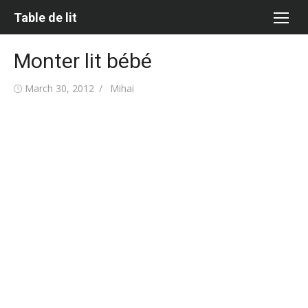
Skip
Table de lit
to
content
Monter lit bébé
Posted
Author
March 30, 2012
Mihai
on