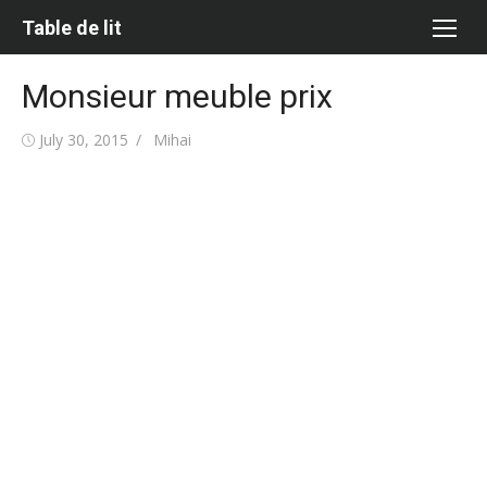
Skip
Table de lit
to
content
Monsieur meuble prix
Posted
Author
July 30, 2015
Mihai
on