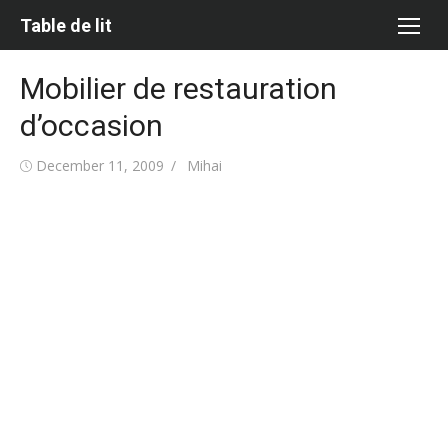
Skip
Table de lit
to
content
Mobilier de restauration
d’occasion
Posted
Author
December 11, 2009
Mihai
on