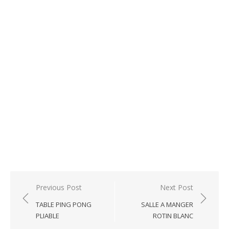
Post
Previous Post
Next Post
navigation
TABLE PING PONG
SALLE A MANGER
PLIABLE
ROTIN BLANC