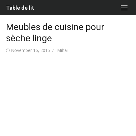
Skip
Table de lit
to
content
Meubles de cuisine pour
sèche linge
Posted
Author
November 16, 2015
Mihai
on