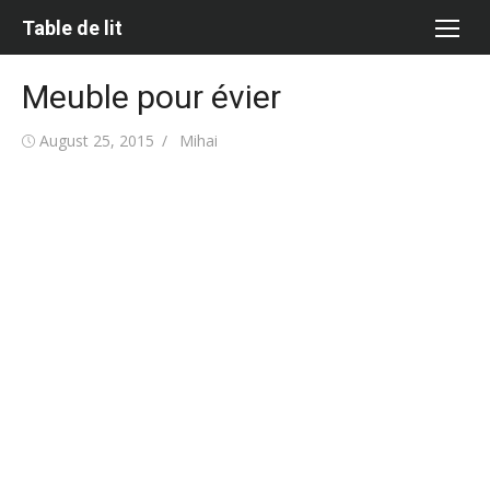
Skip
Table de lit
to
content
Meuble pour évier
Posted
Author
August 25, 2015
Mihai
on