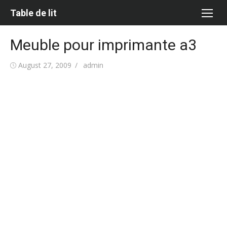
Skip
Table de lit
to
content
Meuble pour imprimante a3
Posted
Author
August 27, 2009
admin
on