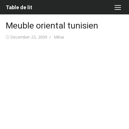
Skip
Table de lit
to
content
Meuble oriental tunisien
Posted
Author
December 23, 2009
Mihai
on