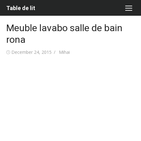
Skip
Table de lit
to
content
Meuble lavabo salle de bain
rona
Posted
Author
December 24, 2015
Mihai
on