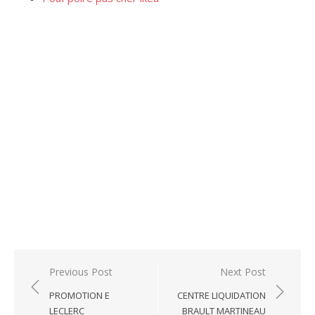
Post
Previous Post
Next Post
navigation
PROMOTION E
CENTRE LIQUIDATION
LECLERC
BRAULT MARTINEAU