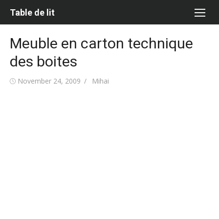
Skip
Table de lit
to
content
Meuble en carton technique
des boites
Posted
Author
November 24, 2009
Mihai
on