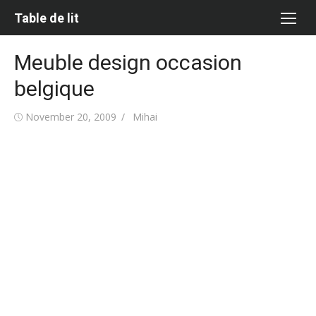
Skip
Table de lit
to
content
Meuble design occasion
belgique
Posted
Author
November 20, 2009
Mihai
on