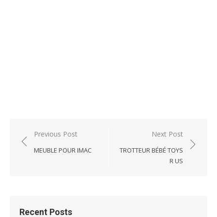
Post
Previous Post
Next Post
navigation
MEUBLE POUR IMAC
TROTTEUR BÉBÉ TOYS
R US
Recent Posts