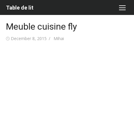
Skip
Table de lit
to
content
Meuble cuisine fly
Posted
Author
December 8, 2015
Mihai
on