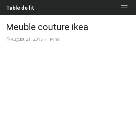
Skip
Table de lit
to
content
Meuble couture ikea
Posted
Author
August 21, 2015
Mihai
on