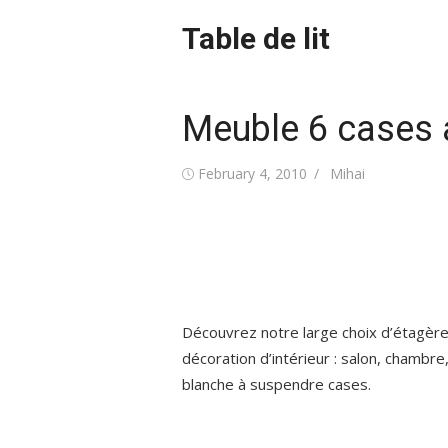
Skip
Table de lit
to
content
Meuble 6 cases 
Posted
Author
February 4, 2010
Mihai
on
Découvrez notre large choix d’étagère 
décoration d’intérieur : salon, chambre
blanche à suspendre cases.