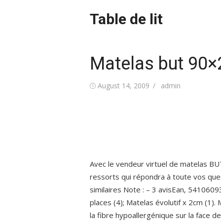
Skip
Table de lit
to
content
Matelas but 90×
Posted
Author
August 14, 2009
admin
on
Avec le vendeur virtuel de matelas BU
ressorts qui répondra à toute vos que
similaires Note : – ‎3 avisEan, 541060
places (4); Matelas évolutif x 2cm (1
la fibre hypoallergénique sur la face d