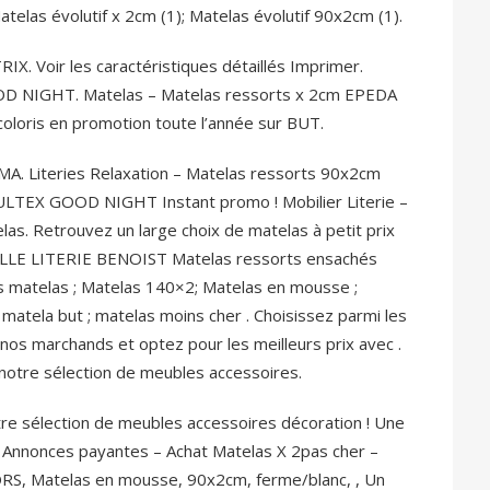
atelas évolutif x 2cm (1); Matelas évolutif 90x2cm (1).
. Voir les caractéristiques détaillés Imprimer.
D NIGHT. Matelas – Matelas ressorts x 2cm EPEDA
oloris en promotion toute l’année sur BUT.
A. Literies Relaxation – Matelas ressorts 90x2cm
LTEX GOOD NIGHT Instant promo ! Mobilier Literie –
as. Retrouvez un large choix de matelas à petit prix
 BELLE LITERIE BENOIST Matelas ressorts ensachés
s matelas ; Matelas 140×2; Matelas en mousse ;
 matela but ; matelas moins cher .
Choisissez parmi les
os marchands et optez pour les meilleurs prix avec .
notre sélection de meubles accessoires.
re sélection de meubles accessoires décoration ! Une
. Annonces payantes – Achat Matelas X 2pas cher –
ORS, Matelas en mousse, 90x2cm, ferme/blanc, , Un