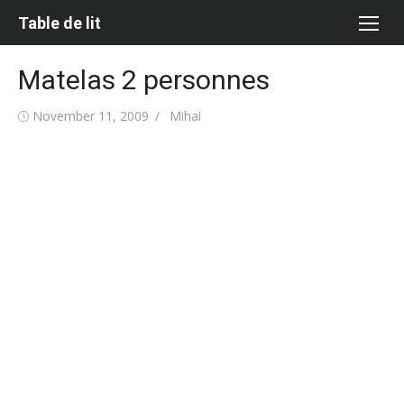
Skip
Table de lit
to
content
Matelas 2 personnes
Posted
Author
November 11, 2009
Mihai
on