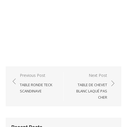
Post
Previous Post
Next Post
navigation
TABLE RONDE TECK
TABLE DE CHEVET
SCANDINAVE
BLANC LAQUÉ PAS
CHER