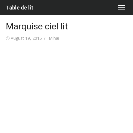
Skip
Table de lit
to
content
Marquise ciel lit
Posted
Author
August 19, 2015
Mihai
on