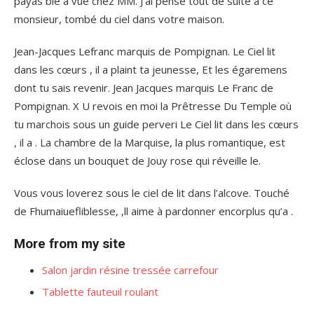
payas blé à vue chez MM. J’ai pensé tout de suite à ce
monsieur, tombé du ciel dans votre maison.
Jean-Jacques Lefranc marquis de Pompignan. Le Ciel lit
dans les cœurs , il a plaint ta jeunesse, Et les égaremens
dont tu sais revenir. Jean Jacques marquis Le Franc de
Pompignan. X U revois en moi la Prêtresse Du Temple où
tu marchois sous un guide perveri Le Ciel lit dans les cœurs
, il a . La chambre de la Marquise, la plus romantique, est
éclose dans un bouquet de Jouy rose qui réveille le.
Vous vous loverez sous le ciel de lit dans l’alcove. Touché
de Fhumaiuefliblesse, ,ll aime à pardonner encorplus qu’a .
More from my site
Salon jardin résine tressée carrefour
Tablette fauteuil roulant