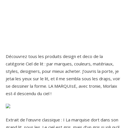
Découvrez tous les produits design et deco de la
catégorie Ciel de lit : par marques, couleurs, matériaux,
styles, designers, pour mieux acheter. J’ouvris la porte, je
jetai les yeux sur le lit, et il me sembla sous les draps, voir
se dessiner la forme. LA MARQUIsE, avec tronie, Morlaix
est-il descendu du ciel !
Extrait de l’œuvre classique : I La marquise dort dans son
grand lit, sous les. Le ciel est gris, mais d’un gris si joli qu’il