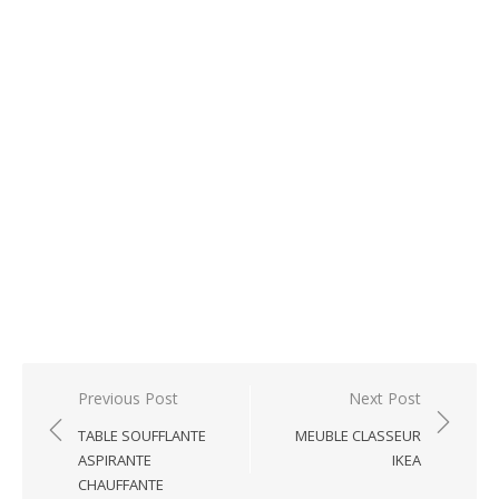
Post
Previous Post
Next Post
navigation
TABLE SOUFFLANTE
MEUBLE CLASSEUR
ASPIRANTE
IKEA
CHAUFFANTE