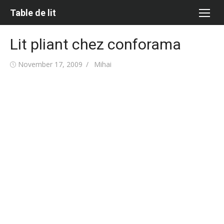
Skip
Table de lit
to
content
Lit pliant chez conforama
Posted
Author
November 17, 2009
Mihai
on