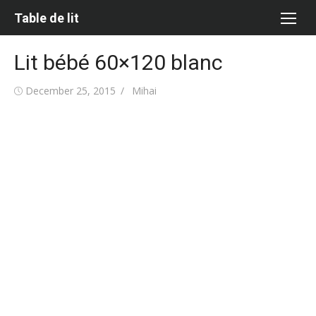
Skip
Table de lit
to
content
Lit bébé 60×120 blanc
Posted
Author
December 25, 2015
Mihai
on