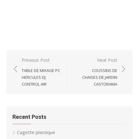
Post
Previous Post
Next Post
navigation
TABLE DE MIXAGE PC
COUSSINS DE
HERCULES DJ
CHAISES DE JARDIN
CONTROL AIR
CASTORAMA
Recent Posts
Cagette plastique