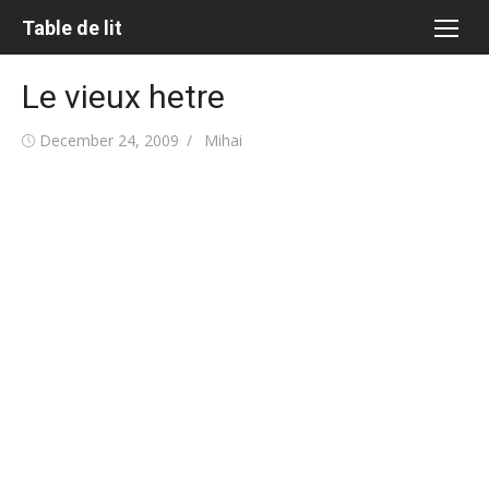
Skip
Table de lit
to
content
Le vieux hetre
Posted
Author
December 24, 2009
Mihai
on