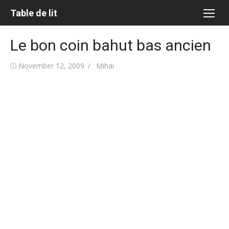
Skip
Table de lit
to
content
Le bon coin bahut bas ancien
Posted
Author
November 12, 2009
Mihai
on