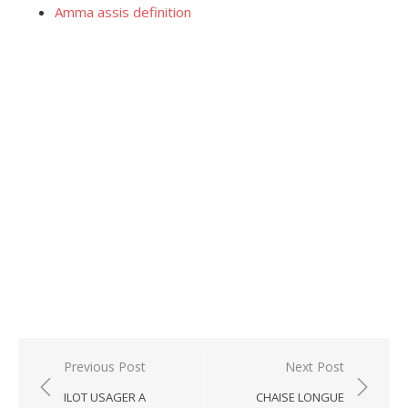
Amma assis definition
Post
Previous Post
Next Post
navigation
ILOT USAGER A
CHAISE LONGUE