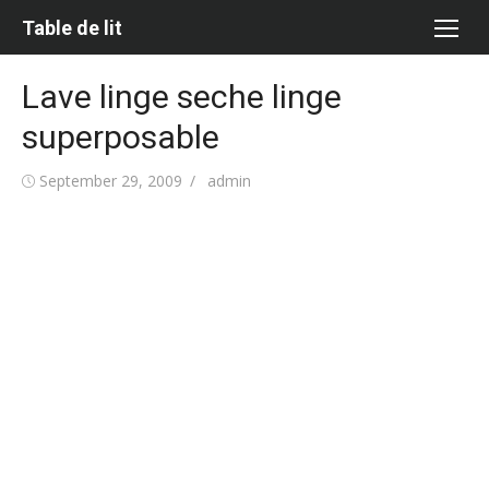
Skip
Table de lit
to
content
Lave linge seche linge
superposable
Posted
Author
September 29, 2009
admin
on