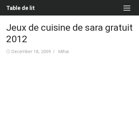
Skip
Table de lit
to
content
Jeux de cuisine de sara gratuit
2012
Posted
Author
December 18, 2009
Mihai
on