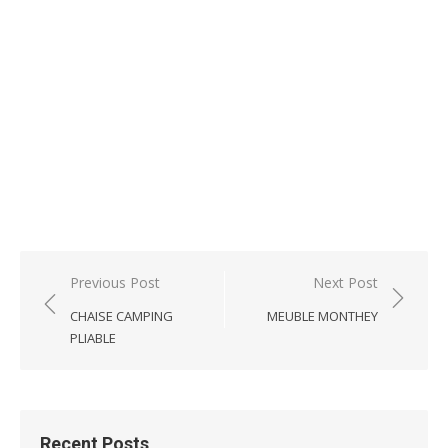
Post
Previous Post
Next Post
navigation
CHAISE CAMPING
MEUBLE MONTHEY
PLIABLE
Recent Posts