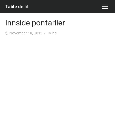
Skip
Table de lit
to
content
Innside pontarlier
Posted
Author
November 18, 2015
Mihai
on