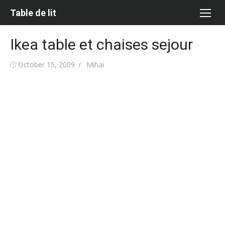
Skip
Table de lit
to
content
Ikea table et chaises sejour
Posted
Author
October 15, 2009
Mihai
on