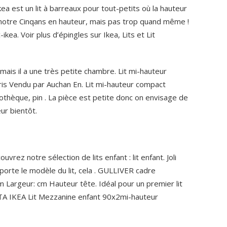
r Ikea est un lit à barreaux pour tout-petits où la hauteur
 notre Cinqans en hauteur, mais pas trop quand même !
-ikea. Voir plus d’épingles sur Ikea, Lits et Lit
 mais il a une très petite chambre. Lit mi-hauteur
is Vendu par Auchan En.
Lit mi-hauteur compact
èque, pin . La pièce est petite donc on envisage de
ur bientôt.
uvrez notre sélection de lits enfant : lit enfant. Joli
mporte le modèle du lit, cela . GULLIVER cadre
m Largeur: cm Hauteur tête. Idéal pour un premier lit
TA IKEA Lit Mezzanine enfant 90x2mi-hauteur