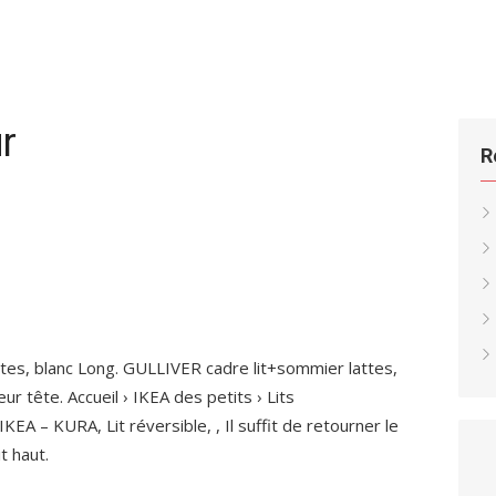
ur
R
ttes, blanc Long. GULLIVER cadre lit+sommier lattes,
 tête. Accueil › IKEA des petits › Lits
A – KURA, Lit réversible, , Il suffit de retourner le
t haut.