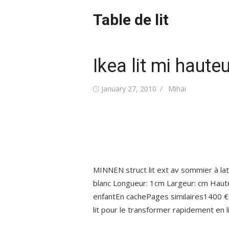
Skip
Table de lit
to
content
Ikea lit mi haute
Posted
Author
January 27, 2010
Mihai
on
MINNEN struct lit ext av sommier à la
blanc Longueur: 1cm Largeur: cm Hauteur
enfantEn cachePages similaires1400 €IKE
lit pour le transformer rapidement en li