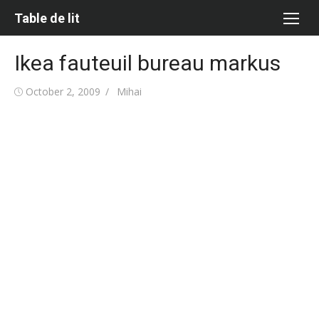
Skip
Table de lit
to
content
Ikea fauteuil bureau markus
Posted
Author
October 2, 2009
Mihai
on