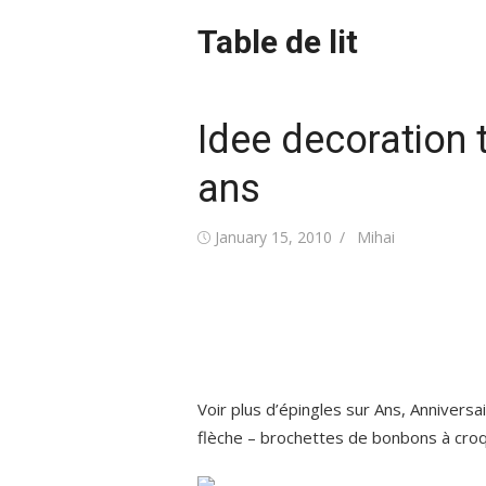
Skip
Table de lit
to
content
Idee decoration 
ans
Posted
Author
January 15, 2010
Mihai
on
Voir plus d’épingles sur Ans, Annivers
flèche – brochettes de bonbons à croqu