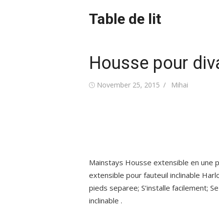
Skip
Table de lit
to
content
Housse pour div
Posted
Author
November 25, 2015
Mihai
on
Mainstays Housse extensible en une
extensible pour fauteuil inclinable H
pieds separee; S’installe facilement; Se
inclinable .