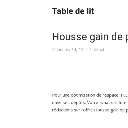
Skip
Table de lit
to
content
Housse gain de 
Posted
Author
January 14, 2014
Mihai
on
Pour une optimisation de l’espace, IKEA
dans ses dépôts. Votre achat sur Inte
réductions sur l’offre Housse gain de p