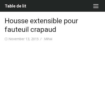
Skip
Table de lit
to
content
Housse extensible pour
fauteuil crapaud
Posted
Author
November 13, 2015
Mihai
on