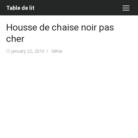
Skip
Table de lit
to
content
Housse de chaise noir pas
cher
Posted
Author
January 22, 2010
Mihai
on