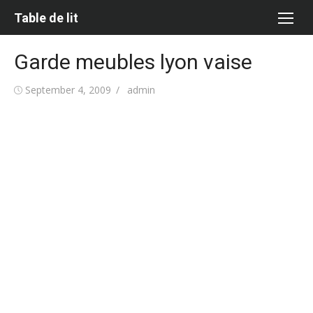
Skip
Table de lit
to
content
Garde meubles lyon vaise
Posted
Author
September 4, 2009
admin
on