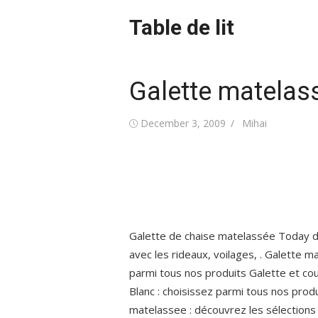
Skip
Table de lit
to
content
Galette matelas
Posted
Author
December 3, 2009
Mihai
on
Galette de chaise matelassée Today 
avec les rideaux, voilages, . Galette 
parmi tous nos produits Galette et co
Blanc : choisissez parmi tous nos prod
matelassee : découvrez les sélections