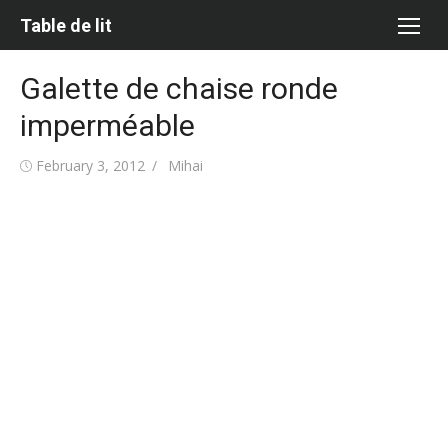
Skip
Table de lit
to
content
Galette de chaise ronde
imperméable
Posted
Author
February 3, 2012
Mihai
on