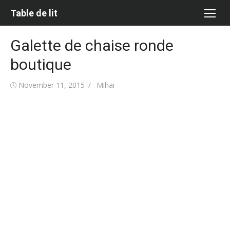
Skip
Table de lit
to
content
Galette de chaise ronde
boutique
Posted
Author
November 11, 2015
Mihai
on