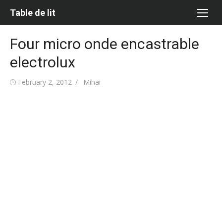
Skip
Table de lit
to
content
Four micro onde encastrable
electrolux
Posted
Author
February 2, 2012
Mihai
on