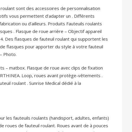
l roulant sont des accessoires de personnalisation
motifs vous permettent d’adapter un . Différents
brication ou d’ailleurs. Produits Fauteuils roulants
sques . Flasque de roue arrière – Objectif appareil
4. Des flasques de fauteuil roulant qui supportent les
de flasques pour apporter du style à votre fauteuil
 – Photo.
ts – matbox. Flasque de roue avec clips de fixation
nt ORTHINEA. Loop, roues avant protège-vêtements .
teuil roulant . Sunrise Medical dédié à la
es fauteuils roulants (handisport, adultes, enfants)
de roues de fauteuil roulant. Roues avant de à pouces