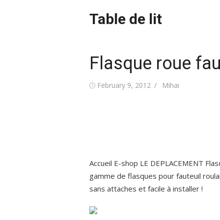
Skip
Table de lit
to
content
Flasque roue fau
Posted
Author
February 9, 2012
Mihai
on
Accueil E-shop LE DEPLACEMENT Flasqu
gamme de flasques pour fauteuil roula
sans attaches et facile à installer !