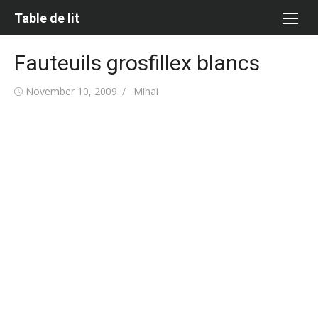
Skip
Table de lit
to
content
Fauteuils grosfillex blancs
Posted
Author
November 10, 2009
Mihai
on