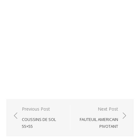
Post
Previous Post
Next Post
navigation
COUSSINS DE SOL
FAUTEUIL AMERICAIN
55×55
PIVOTANT