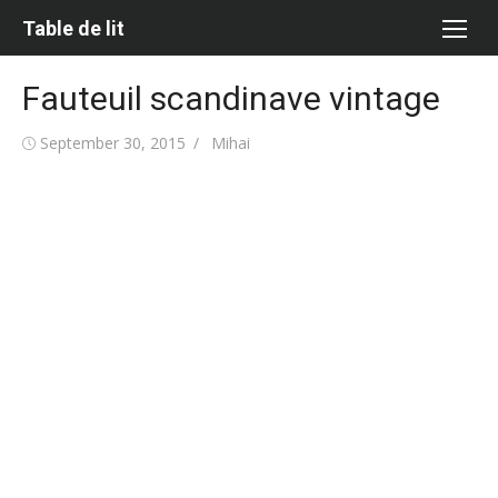
Skip
Table de lit
to
content
Fauteuil scandinave vintage
Posted
Author
September 30, 2015
Mihai
on