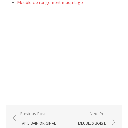
Meuble de rangement maquillage
Post
Previous Post
Next Post
navigation
TAPIS BAIN ORIGINAL
MEUBLES BOIS ET