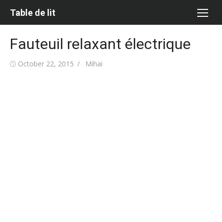
Skip
Table de lit
to
content
Fauteuil relaxant électrique
Posted
Author
October 22, 2015
Mihai
on