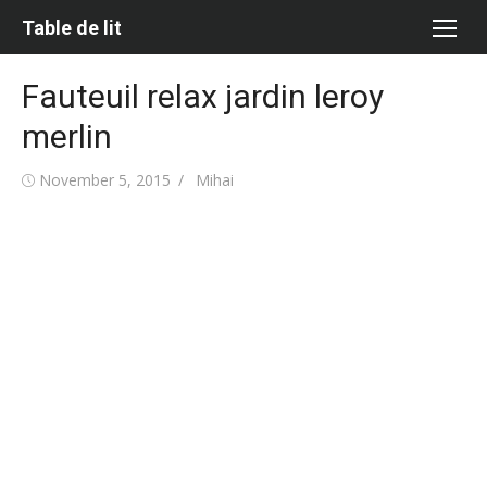
Skip
Table de lit
to
content
Fauteuil relax jardin leroy
merlin
Posted
Author
November 5, 2015
Mihai
on