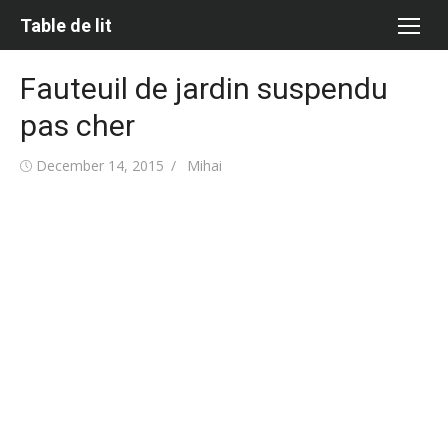
Skip
Table de lit
to
content
Fauteuil de jardin suspendu
pas cher
Posted
Author
December 14, 2015
Mihai
on