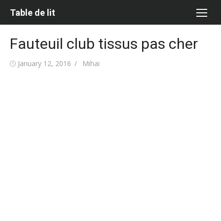
Skip
Table de lit
to
content
Fauteuil club tissus pas cher
Posted
Author
January 12, 2016
Mihai
on