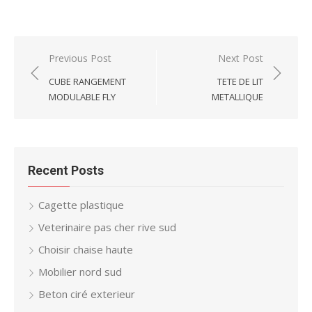
Post
Previous Post
Next Post
navigation
CUBE RANGEMENT
TETE DE LIT
MODULABLE FLY
METALLIQUE
Recent Posts
Cagette plastique
Veterinaire pas cher rive sud
Choisir chaise haute
Mobilier nord sud
Beton ciré exterieur