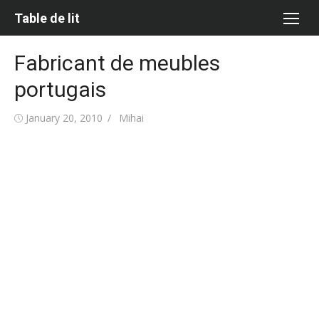
Skip
Table de lit
to
content
Fabricant de meubles
portugais
Posted
Author
January 20, 2010
Mihai
on