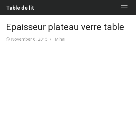
Skip
Table de lit
to
content
Epaisseur plateau verre table
Posted
Author
November 6, 2015
Mihai
on