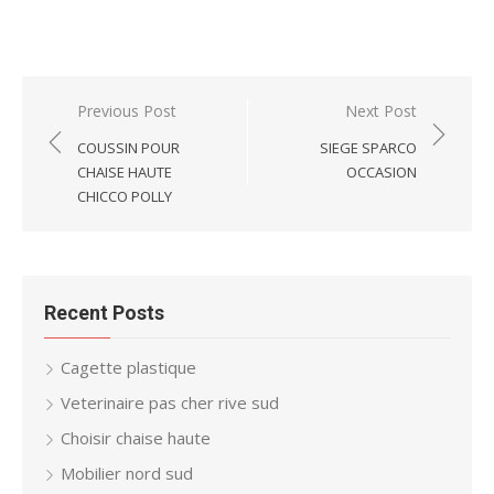
Post
Previous Post
Next Post
navigation
COUSSIN POUR
SIEGE SPARCO
CHAISE HAUTE
OCCASION
CHICCO POLLY
Recent Posts
Cagette plastique
Veterinaire pas cher rive sud
Choisir chaise haute
Mobilier nord sud