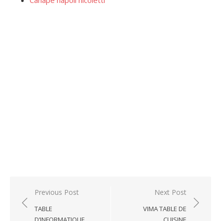
Canapé napoli nicoletti
Post
Previous Post
Next Post
navigation
TABLE
VIMA TABLE DE
D’INFORMATIQUE
CUISINE