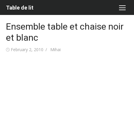
Skip
Table de lit
to
content
Ensemble table et chaise noir
et blanc
Posted
Author
February 2, 2010
Mihai
on