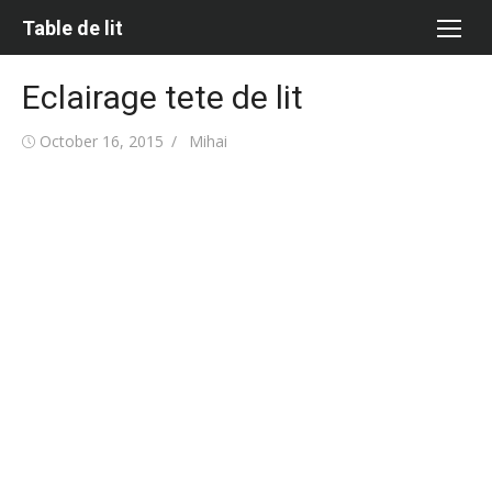
Skip
Table de lit
to
content
Eclairage tete de lit
Posted
Author
October 16, 2015
Mihai
on