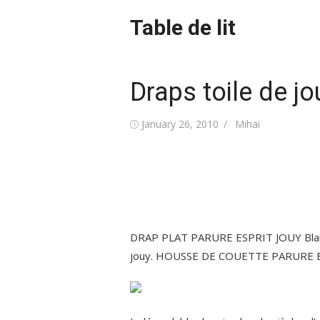
Skip
Table de lit
to
content
Draps toile de jo
Posted
Author
January 26, 2010
Mihai
on
DRAP PLAT PARURE ESPRIT JOUY Blanc/jo
jouy. HOUSSE DE COUETTE PARURE ESP