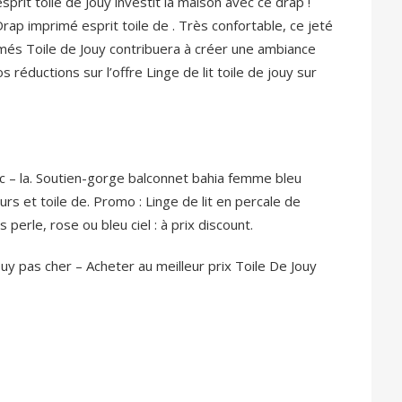
sprit toile de Jouy investit la maison avec ce drap !
ap imprimé esprit toile de . Très confortable, ce jeté
rimés Toile de Jouy contribuera à créer une ambiance
réductions sur l’offre Linge de lit toile de jouy sur
nc – la. Soutien-gorge balconnet bahia femme bleu
urs et toile de. Promo : Linge de lit en percale de
 perle, rose ou bleu ciel : à prix discount.
y pas cher – Acheter au meilleur prix Toile De Jouy