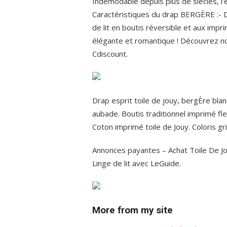
Indémodable depuis plus de siècles, l’e
Caractéristiques du drap BERGÈRE :- Dr
de lit en boutis réversible et aux imp
élégante et romantique ! Découvrez nos 
Cdiscount.
Drap esprit toile de jouy, bergÈre bla
aubade. Boutis traditionnel imprimé fle
Coton imprimé toile de Jouy. Coloris gris
Annonces payantes – Achat Toile De Jou
Linge de lit avec LeGuide.
More from my site